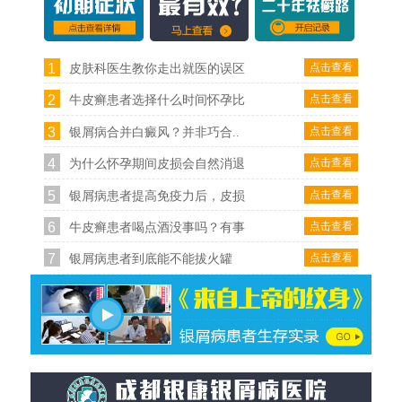
1
点击查看
皮肤科医生教你走出就医的误区
2
点击查看
牛皮癣患者选择什么时间怀孕比
3
点击查看
银屑病合并白癜风？并非巧合..
4
点击查看
为什么怀孕期间皮损会自然消退
5
点击查看
银屑病患者提高免疫力后，皮损
6
点击查看
牛皮癣患者喝点酒没事吗？有事
7
点击查看
银屑病患者到底能不能拔火罐