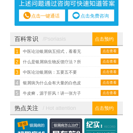
点击一键通话
点击免费咨询
百科常识
/Psoriasis
点击预约
1
点击查看
中医论治银屑病五招式，看看无
2
点击查看
什么是银屑病生物反馈疗法？所
3
点击查看
中医论治银屑病：五要五不要
4
点击查看
银屑病为什么会有大量的白色皮
5
点击查看
牛皮癣，源于肝风！讲一张方子
热点关注
/ Hot attention
点击预约