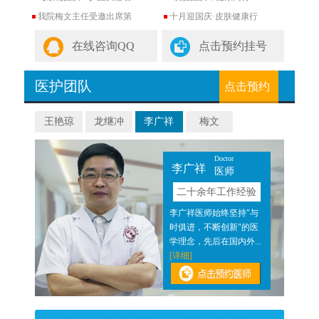
我院梅文主任受邀出席第
十月迎国庆·皮肤健康行
在线咨询QQ
点击预约挂号
医护团队
点击预约
王艳琼
龙继冲
李广祥
梅文
Doctor
李广祥
医师
验
二十余年工作经验
近二
李广祥医师始终坚持"与
医结
时俱进，不断创新"的医
]
学理念，先后在国内外...
[详细]