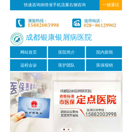
快速咨询病情省手机流量右侧咨询
一键通话
成都银康银屑病医院
网站首页
医院简介
院内新闻
远程会诊
医护团队
医保报销